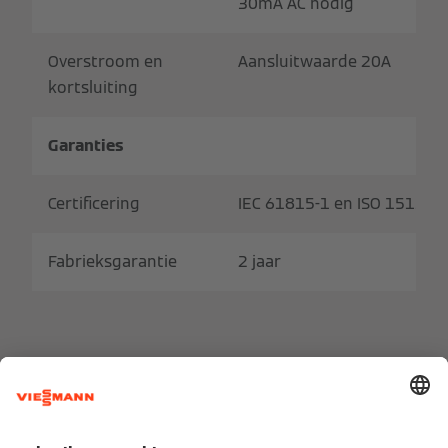
30mA AC nodig
Overstroom en
Aansluitwaarde 20A
kortsluiting
Garanties
Certificering
IEC 61815-1 en ISO 15118
Fabrieksgarantie
2 jaar
Offerte aanvragen