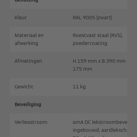
Kleur
RAL 9005 (zwart)
Materiaal en
Roestvast staal (RVS),
afwerking
poedercoating
Afmetingen
H 159 mm x B 390 mm x D
175 mm
Gewicht
11 kg
Beveiliging
Verliesstroom
6mA DC lekstroombeveiligi
ingebouwd, aardlekschakel